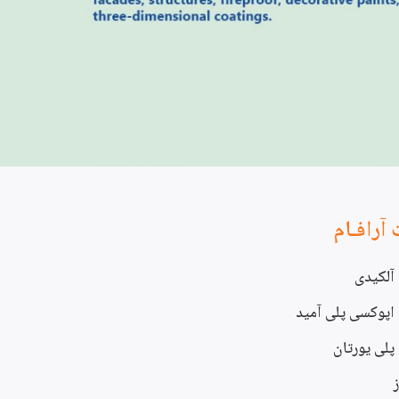
رافـام
آلکیدی
پوکسی پلی آمید
لی یورتان