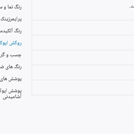
د.
رنگ نما و 
پرایمرزینک
رنگ آلکیدمل
روکش اپوک
چسب و گرو
رنگ های ض
پوشش های 
پوشش اپوک
آشامیدنی